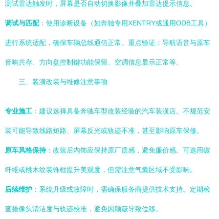
测试雷达触发时，屏幕是否自动切换影像并叠加雷达提示信息。
调试与匹配
：使用诊断设备（如奔驰专用XENTRY或通用ODB工具）
进行系统适配，确保车辆总线通信正常。重点验证：导航语音与原车
音响共存、方向盘控制键功能保留、空调信息显示正常等。
三、装潢改装与维修注意事项
专业施工
：建议选择具备奔驰车型改装经验的汽车装潢店。不规范安
装可能导致线路短路、屏幕反光或轨迹不准，甚至影响原车保修。
原车风格保持
：改装后内饰应保持原厂质感，避免廉价感。可选用碳
纤维或桃木纹装饰框提升美观度，但需注意气囊区域不受影响。
后续维护
：系统升级或故障时，需确保服务商提供技术支持。定期检
查摄像头清洁度与轨迹校准，避免因颠簸导致位移。