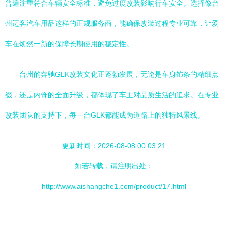
普遍注重符合车辆安全标准，避免过度改装影响行车安全。选择像台
州迈客汽车用品这样的正规服务商，能确保改装过程专业可靠，让爱
车在焕然一新的保障长期使用的稳定性。
台州的奔驰GLK改装文化正蓬勃发展，无论是车身饰条的精细点
缀，还是内饰的全面升级，都体现了车主对品质生活的追求。在专业
改装团队的支持下，每一台GLK都能成为道路上的独特风景线。
更新时间：2026-08-08 00:03:21
如若转载，请注明出处：
http://www.aishangche1.com/product/17.html