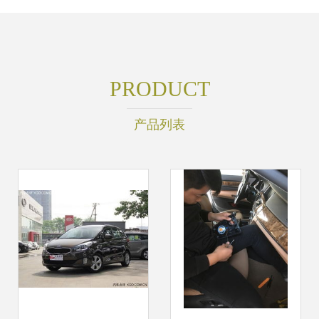
PRODUCT
产品列表